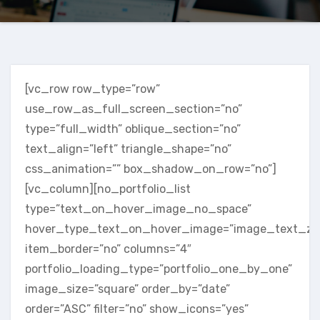
[vc_row row_type=”row”
use_row_as_full_screen_section=”no”
type=”full_width” oblique_section=”no”
text_align=”left” triangle_shape=”no”
css_animation=”” box_shadow_on_row=”no”]
[vc_column][no_portfolio_list
type=”text_on_hover_image_no_space”
hover_type_text_on_hover_image=”image_text_z
item_border=”no” columns=”4″
portfolio_loading_type=”portfolio_one_by_one”
image_size=”square” order_by=”date”
order=”ASC” filter=”no” show_icons=”yes”