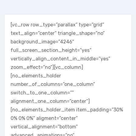
[vc_row row_type=”parallax” type=”grid”
text_align=”center” triangle_shape=”no”
background_image=”4246″
full_screen_section_height=”yes”
vertically_align_content_in_middle=”yes”
zoom_effect=”no”][vc_column]
[no_elements_holder
number_of_columns=”one_column”
switch_to_one_column=””
alignment_one_column=”center”]
[no_elements_holder_item item_padding=”30%
0% 0% 0%” aligment=”center”
vertical_alignment=”bottom”
advanced_animations=”no”