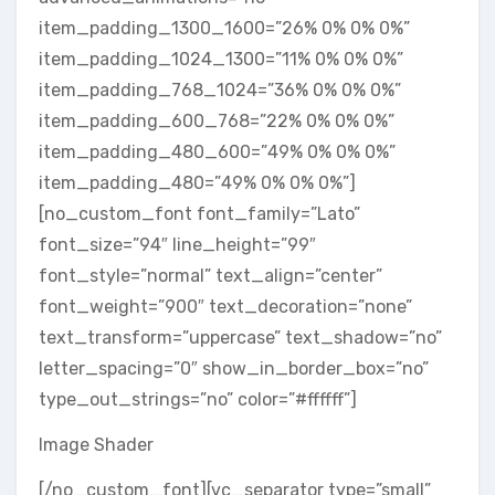
item_padding_1300_1600=”26% 0% 0% 0%”
item_padding_1024_1300=”11% 0% 0% 0%”
item_padding_768_1024=”36% 0% 0% 0%”
item_padding_600_768=”22% 0% 0% 0%”
item_padding_480_600=”49% 0% 0% 0%”
item_padding_480=”49% 0% 0% 0%”]
[no_custom_font font_family=”Lato”
font_size=”94″ line_height=”99″
font_style=”normal” text_align=”center”
font_weight=”900″ text_decoration=”none”
text_transform=”uppercase” text_shadow=”no”
letter_spacing=”0″ show_in_border_box=”no”
type_out_strings=”no” color=”#ffffff”]
Image Shader
[/no_custom_font][vc_separator type=”small”