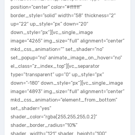
position=”center” color=”#ffffff”
border_style=”solid” width=”58″ thickness=”2″
up=”22″ up_style=”px” down=”20″
down_style=”px”][vc_single_image
image=”4265″ img_size=”full” alignment=”center”
mkd_css_animation=”” set_shader=”no”
set_popup=”no” animate_image_on_hover=”no”
el_class=”z_index_top”][vc_separator
type=”transparent” up=”0″ up_style=”px”
down=”-180″ down_style=”px”][vc_single_image
image=”4893″ img_size=”full” alignment=”center”
mkd_css_animation=”element_from_bottom”
set_shader=”yes”
shader_color=”rgba(255,255,255,0.2)”
shader_border_radius=”10%”
shader_width=”121″ shader_height=”100″