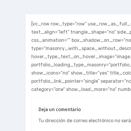
[vc_row row_type=”row” use_row_as_full_sc
text_align=”left” triangle_shape=”no” sid
css_animation=”” box_shadow_on_row=”no”]
type=”masonry_with_space_without_descri
hover_type_text_on_hover_image=”image
portfolio_loading_type_masonry=”portfolio_
show_icons=”no” show_title=”yes” title_color
portfolio_link_pointer=”single” separator=”
category=”one” show_load_more=”no” numbe
Deja un comentario
Tu dirección de correo electrónico no será