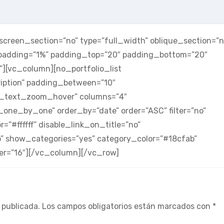
reen_section=”no” type=”full_width” oblique_section=”n
e_padding=”1%” padding_top=”20″ padding_bottom=”20″
[vc_column][no_portfolio_list
ption” padding_between=”10″
_text_zoom_hover” columns=”4″
one_by_one” order_by=”date” order=”ASC” filter=”no”
=”#ffffff” disable_link_on_title=”no”
no” show_categories=”yes” category_color=”#18cfab”
r=”16″][/vc_column][/vc_row]
 publicada.
Los campos obligatorios están marcados con
*