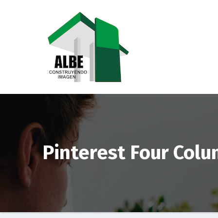
Saltar
al
contenido
Pinterest Four Col