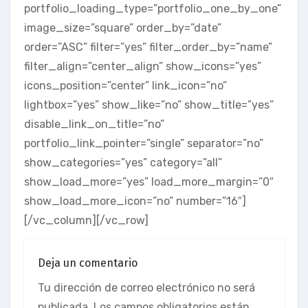
portfolio_loading_type=”portfolio_one_by_one”
image_size=”square” order_by=”date”
order=”ASC” filter=”yes” filter_order_by=”name”
filter_align=”center_align” show_icons=”yes”
icons_position=”center” link_icon=”no”
lightbox=”yes” show_like=”no” show_title=”yes”
disable_link_on_title=”no”
portfolio_link_pointer=”single” separator=”no”
show_categories=”yes” category=”all”
show_load_more=”yes” load_more_margin=”0″
show_load_more_icon=”no” number=”16″]
[/vc_column][/vc_row]
Deja un comentario
Tu dirección de correo electrónico no será
publicada.
Los campos obligatorios están