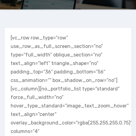
[vc_row row_type=”row”
use_row_as_full_screen_section=”no”
type=”full_width” oblique_section=”no”
text_align=”left” triangle_shape=”no”
padding_top=”36″ padding_bottom=”56″
css_animation=”” box_shadow_on_row=”no”]
[vc_column][no_portfolio_list type=”standard”
force_full_width=”no”
hover_type_standard=”image_text_zoom_hover”
text_align=”center”
overlay_background_color=”rgba(255,255,255,0.75)”
columns=”4″