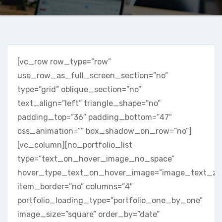
[vc_row row_type=”row”
use_row_as_full_screen_section=”no”
type=”grid” oblique_section=”no”
text_align=”left” triangle_shape=”no”
padding_top=”36″ padding_bottom=”47″
css_animation=”” box_shadow_on_row=”no”]
[vc_column][no_portfolio_list
type=”text_on_hover_image_no_space”
hover_type_text_on_hover_image=”image_text_z
item_border=”no” columns=”4″
portfolio_loading_type=”portfolio_one_by_one”
image_size=”square” order_by=”date”